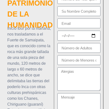
PATRIMONIO
DE LA
HUMANIDAD
Inicio tour por la mañana,
nos trasladamos a el
Fuerte de Samaipata,
que es conocido como la
roca más grande tallada
de una sola pieza del
mundo, 120 metros de
largo x 60 metros de
ancho, se dice que
delimitaba las tierras del
poderío Inca con otras
culturas prehispánicas
como los Chanes,
Chiriguano (guaraní)