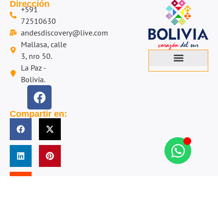
Dirección
+591
72510630
andesdiscovery@live.com
Mallasa, calle
3, nro 50.
La Paz -
Bolivia.
Compartir en: